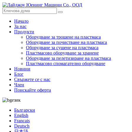
Начало
За нас
Продукти
Оборудване за трошене на пластмаса
Оборудване за почистване на пластмаса
Оборудване за сушене на пластмаса
Пластмасово оборудване за хранене
Оборудване за пелетизиране на пластмаса
Пластмасово спомагателно оборудване
Новини
Блог
Свържете се с нас
Член
Поискайте оферта
език
Български
English
Français
Deutsch
日本語