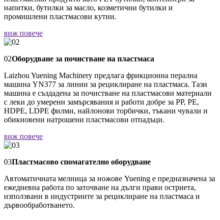
напитки, бутилки за масло, козметични бутилки и
промишлени пластмасови кутии.
виж повече
02
Оборудване за почистване на пластмаса
Laizhou Yuening Machinery предлага фрикционна перална
машина YN377 за линии за рециклиране на пластмаса. Тази
машина е създадена за почистване на пластмасови материали
с леки до умерени замърсявания и работи добре за PP, PE,
HDPE, LDPE филми, найлонови торбички, тъкани чували и
обикновени натрошени пластмасови отпадъци.
виж повече
03
Пластмасово спомагателно оборудване
Автоматичната мелница за ножове Yuening е предназначена за
ежедневна работа по заточване на дълги прави остриета,
използвани в индустриите за рециклиране на пластмаса и
дървообработването.