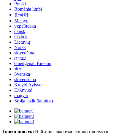
Polski
România limbi
한국어
Melayu
українська
dansk
O'zbek
Lietuvių
Norsk
slovenčina
עברית
Gaeilgenah Éireann
বাংলা
Svenska
slovenščina
Kreyòl Ayisyen
Ελληνικά
magyar
Srbija jezik (latinica)
Горещ продукт
Най-продаван във всички продукти