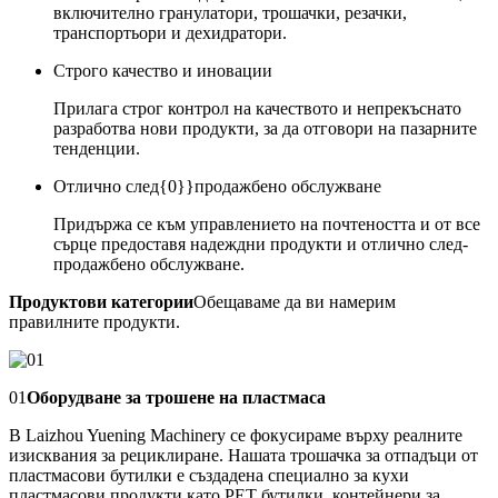
включително гранулатори, трошачки, резачки,
транспортьори и дехидратори.
Строго качество и иновации
Прилага строг контрол на качеството и непрекъснато
разработва нови продукти, за да отговори на пазарните
тенденции.
Отлично след{0}}продажбено обслужване
Придържа се към управлението на почтеността и от все
сърце предоставя надеждни продукти и отлично след-
продажбено обслужване.
Продуктови категории
Обещаваме да ви намерим
правилните продукти.
01
Оборудване за трошене на пластмаса
В Laizhou Yuening Machinery се фокусираме върху реалните
изисквания за рециклиране. Нашата трошачка за отпадъци от
пластмасови бутилки е създадена специално за кухи
пластмасови продукти като PET бутилки, контейнери за