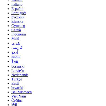
Italiano
Español
Português
русский
íslenska
Cymraeg
Català
Indonesia
Malti
عربي
فارسی
اردو
suomi
ไทย
bosanski
Latviešu
Nederlands
Türkçe
Eesti
hrvatski
Bai Miaowen
Việt Nam
Čeština
हिंदी